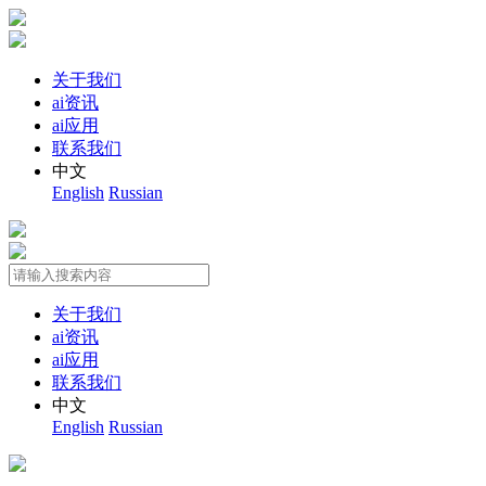
关于我们
ai资讯
ai应用
联系我们
中文
English
Russian
关于我们
ai资讯
ai应用
联系我们
中文
English
Russian