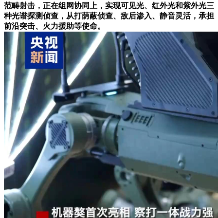
范畴射击，正在组网协同上，实现可见光、红外光和紫外光三
种光谱探测侦查，从打荫蔽侦查、敌后渗入、静音灵活，承担
前沿突击、火力援助等使命。