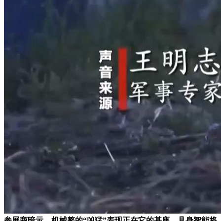
参展商暗示，机械獒的“凶猛”表现正在它的基座。具身智能将