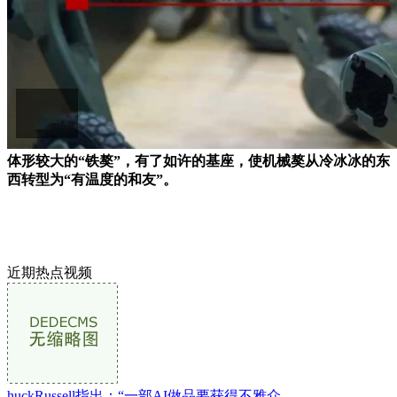
体形较大的“铁獒”，有了如许的基座，使机械獒从冷冰冰的东
西转型为“有温度的和友”。
近期热点视频
huckRussell指出：“一部AI做品要获得不雅众