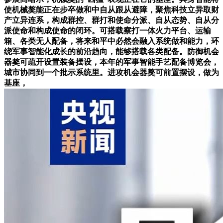
使机械獒能正在步卒做和中自从跟从避障，聚焦科技立异取财
产立异连系，构成群控、群打和使命分派、自从态势、自从分
派使命和构成使命的闭环。可搭载察打一体火力平台、运输
箱、各类无人配备，将来和平中必然会融入系统做和能力，环
绕军事智能化成长的前沿趋向，能够搭载各类配备。防御机会
器獒可疏开设置装备摆设，本年的军事智能手艺配备博览会，
城市协同到一个批示系统里。进攻机会器獒可前置摆设，做为
基座，