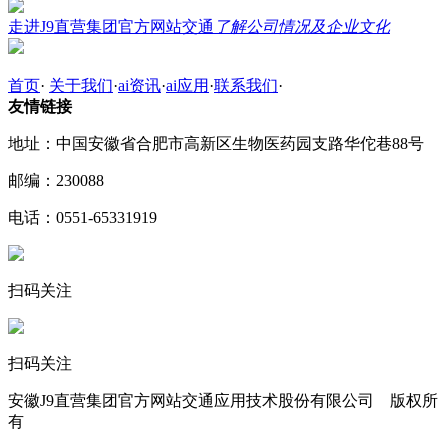
走进J9直营集团官方网站交通
了解公司情况及企业文化
首页
·
关于我们
·
ai资讯
·
ai应用
·
联系我们
·
友情链接
地址：中国安徽省合肥市高新区生物医药园支路华佗巷88号
邮编：230088
电话：0551-65331919
扫码关注
扫码关注
安徽J9直营集团官方网站交通应用技术股份有限公司 版权所
有