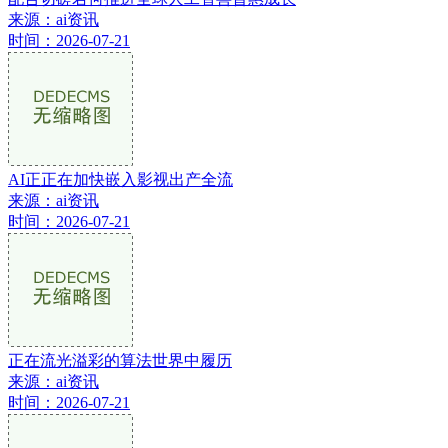
来源：ai资讯
时间：2026-07-21
AI正正在加快嵌入影视出产全流
来源：ai资讯
时间：2026-07-21
正在流光溢彩的算法世界中履历
来源：ai资讯
时间：2026-07-21