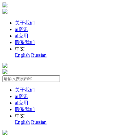
关于我们
ai资讯
ai应用
联系我们
中文
English
Russian
关于我们
ai资讯
ai应用
联系我们
中文
English
Russian