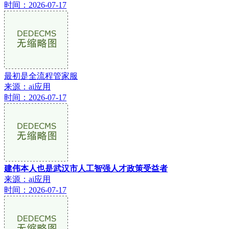
时间：2026-07-17
最初是全流程管家服
来源：ai应用
时间：2026-07-17
建伟本人也是武汉市人工智强人才政策受益者
来源：ai应用
时间：2026-07-17