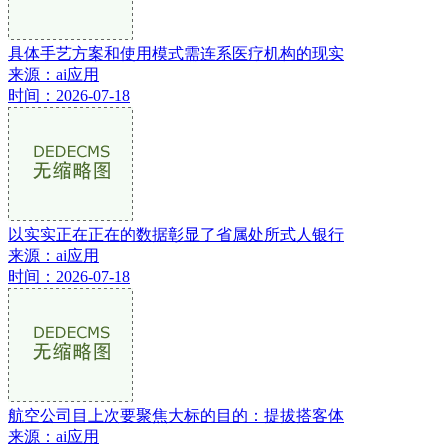
具体手艺方案和使用模式需连系医疗机构的现实
来源：ai应用
时间：2026-07-18
以实实正在正在的数据彰显了省属处所式人银行
来源：ai应用
时间：2026-07-18
航空公司目上次要聚焦大标的目的：提拔搭客体
来源：ai应用