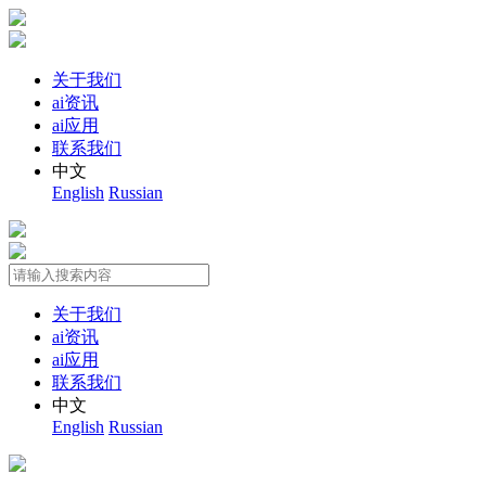
关于我们
ai资讯
ai应用
联系我们
中文
English
Russian
关于我们
ai资讯
ai应用
联系我们
中文
English
Russian