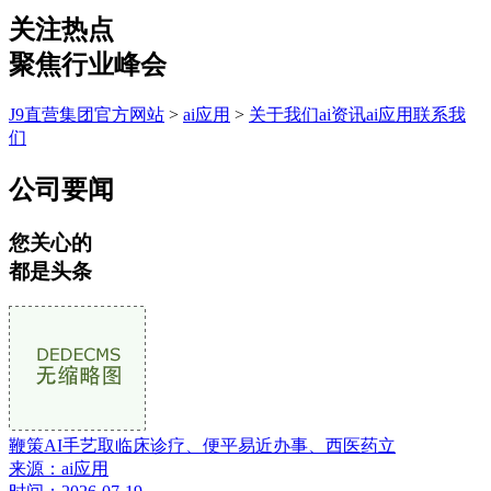
关注热点
聚焦行业峰会
J9直营集团官方网站
>
ai应用
>
关于我们
ai资讯
ai应用
联系我
们
公司要闻
您关心的
都是头条
鞭策AI手艺取临床诊疗、便平易近办事、西医药立
来源：ai应用